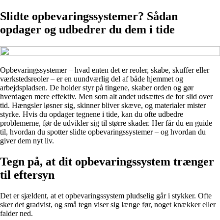
Slidte opbevaringssystemer? Sådan
opdager og udbedrer du dem i tide
Opbevaringssystemer – hvad enten det er reoler, skabe, skuffer eller
værkstedsreoler – er en uundværlig del af både hjemmet og
arbejdspladsen. De holder styr på tingene, skaber orden og gør
hverdagen mere effektiv. Men som alt andet udsættes de for slid over
tid. Hængsler løsner sig, skinner bliver skæve, og materialer mister
styrke. Hvis du opdager tegnene i tide, kan du ofte udbedre
problemerne, før de udvikler sig til større skader. Her får du en guide
til, hvordan du spotter slidte opbevaringssystemer – og hvordan du
giver dem nyt liv.
Tegn på, at dit opbevaringssystem trænger
til eftersyn
Det er sjældent, at et opbevaringssystem pludselig går i stykker. Ofte
sker det gradvist, og små tegn viser sig længe før, noget knækker eller
falder ned.