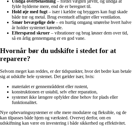
Undgå overbelastning
– fordel vægten jævnt, og undgå at
fylde hylderne mere, end de er beregnet til.
Hold øje med fugt
– især i kældre og bryggers kan fugt skade
både træ og metal. Brug eventuelt affugter eller ventilation.
Smør bevægelige dele
– en hurtig omgang smørelse hvert halve
år holder systemet kørende.
Efterspænd skruer
– vibrationer og brug løsner dem over tid,
så en årlig gennemgang er en god vane.
Hvornår bør du udskifte i stedet for at
reparere?
Selvom meget kan reddes, er der tidspunkter, hvor det bedre kan betale
sig at udskifte hele systemet. Det gælder især, hvis:
materialet er gennemråddent eller rustent,
konstruktionen er ustabil, selv efter reparation,
systemet ikke længere opfylder dine behov for plads eller
funktionalitet.
Nye opbevaringssystemer er ofte mere modulære og fleksible, og de
kan tilpasses både hjem og værksted. Overvej derfor, om en
udskiftning kan være en investering i både sikkerhed og effektivitet.