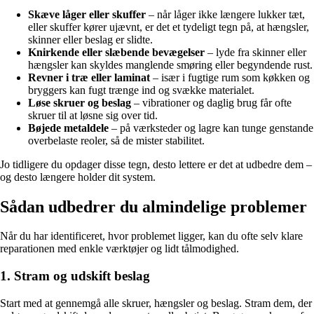
Skæve låger eller skuffer
– når låger ikke længere lukker tæt,
eller skuffer kører ujævnt, er det et tydeligt tegn på, at hængsler,
skinner eller beslag er slidte.
Knirkende eller slæbende bevægelser
– lyde fra skinner eller
hængsler kan skyldes manglende smøring eller begyndende rust.
Revner i træ eller laminat
– især i fugtige rum som køkken og
bryggers kan fugt trænge ind og svække materialet.
Løse skruer og beslag
– vibrationer og daglig brug får ofte
skruer til at løsne sig over tid.
Bøjede metaldele
– på værksteder og lagre kan tunge genstande
overbelaste reoler, så de mister stabilitet.
Jo tidligere du opdager disse tegn, desto lettere er det at udbedre dem –
og desto længere holder dit system.
Sådan udbedrer du almindelige problemer
Når du har identificeret, hvor problemet ligger, kan du ofte selv klare
reparationen med enkle værktøjer og lidt tålmodighed.
1. Stram og udskift beslag
Start med at gennemgå alle skruer, hængsler og beslag. Stram dem, der