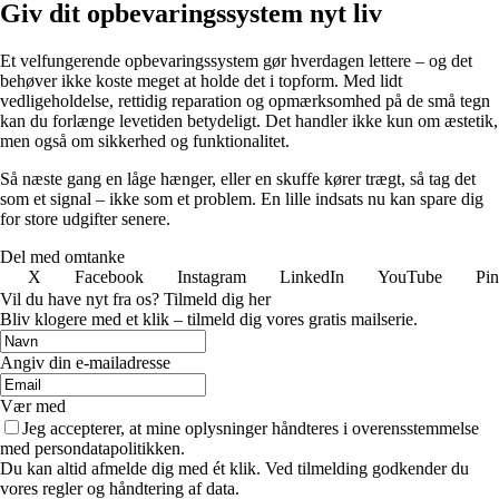
Giv dit opbevaringssystem nyt liv
Et velfungerende opbevaringssystem gør hverdagen lettere – og det
behøver ikke koste meget at holde det i topform. Med lidt
vedligeholdelse, rettidig reparation og opmærksomhed på de små tegn
kan du forlænge levetiden betydeligt. Det handler ikke kun om æstetik,
men også om sikkerhed og funktionalitet.
Så næste gang en låge hænger, eller en skuffe kører trægt, så tag det
som et signal – ikke som et problem. En lille indsats nu kan spare dig
for store udgifter senere.
Del med omtanke
X
Facebook
Instagram
LinkedIn
YouTube
Pin
Vil du have nyt fra os? Tilmeld dig her
Bliv klogere med et klik – tilmeld dig vores gratis mailserie.
Angiv din e-mailadresse
Vær med
Jeg accepterer, at mine oplysninger håndteres i overensstemmelse
med persondatapolitikken.
Du kan altid afmelde dig med ét klik. Ved tilmelding godkender du
vores regler og håndtering af data.