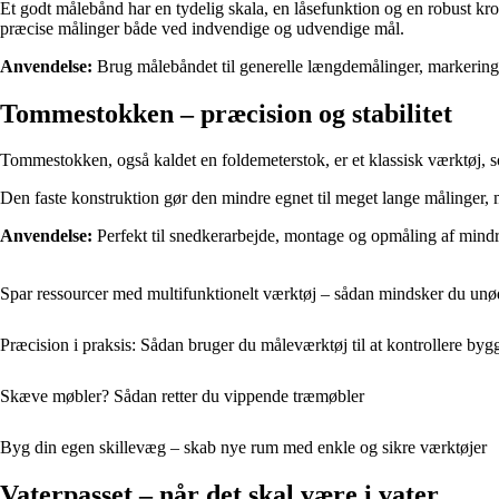
Et godt målebånd har en tydelig skala, en låsefunktion og en robust kro
præcise målinger både ved indvendige og udvendige mål.
Anvendelse:
Brug målebåndet til generelle længdemålinger, markering 
Tommestokken – præcision og stabilitet
Tommestokken, også kaldet en foldemeterstok, er et klassisk værktøj, som
Den faste konstruktion gør den mindre egnet til meget lange målinger, 
Anvendelse:
Perfekt til snedkerarbejde, montage og opmåling af mindr
Spar ressourcer med multifunktionelt værktøj – sådan mindsker du unø
Præcision i praksis: Sådan bruger du måleværktøj til at kontrollere byg
Skæve møbler? Sådan retter du vippende træmøbler
Byg din egen skillevæg – skab nye rum med enkle og sikre værktøjer
Vaterpasset – når det skal være i vater