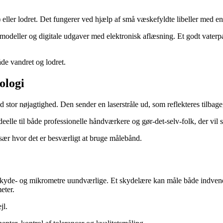
r) eller lodret. Det fungerer ved hjælp af små væskefyldte libeller med e
modeller og digitale udgaver med elektronisk aflæsning. Et godt vaterp
både vandret og lodret.
ologi
tor nøjagtighed. Den sender en laserstråle ud, som reflekteres tilbage, 
lle til både professionelle håndværkere og gør-det-selv-folk, der vil s
sær hvor det er besværligt at bruge målebånd.
 er skyde- og mikrometre uundværlige. Et skydelære kan måle både indv
eter.
jl.