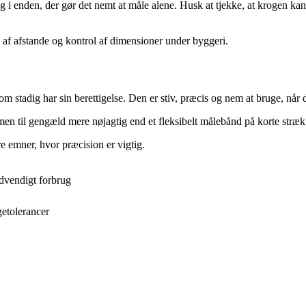
g i enden, der gør det nemt at måle alene. Husk at tjekke, at krogen ka
af afstande og kontrol af dimensioner under byggeri.
 stadig har sin berettigelse. Den er stiv, præcis og nem at bruge, når d
men til gengæld mere nøjagtig end et fleksibelt målebånd på korte stræk
e emner, hvor præcision er vigtig.
dvendigt forbrug
getolerancer