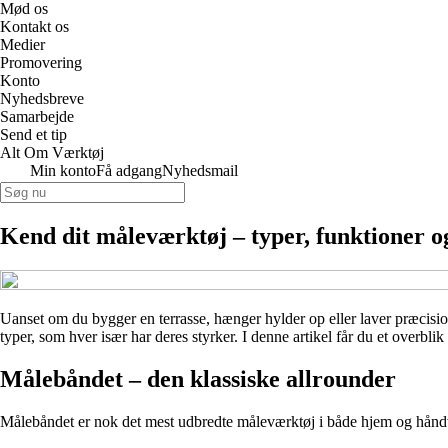
Mød os
Kontakt os
Medier
Promovering
Konto
Nyhedsbreve
Samarbejde
Send et tip
Alt Om Værktøj
Min konto
Få adgang
Nyhedsmail
Kend dit måleværktøj – typer, funktioner o
Uanset om du bygger en terrasse, hænger hylder op eller laver præcisio
typer, som hver især har deres styrker. I denne artikel får du et overbl
Målebåndet – den klassiske allrounder
Målebåndet er nok det mest udbredte måleværktøj i både hjem og håndværk.