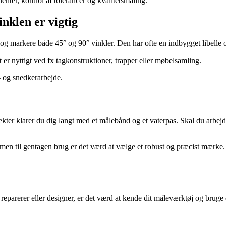
nter, kontrol af tolerancer og kvalitetsmåling.
nklen er vigtig
 og markere både 45° og 90° vinkler. Den har ofte en indbygget libelle o
 er nyttigt ved fx tagkonstruktioner, trapper eller møbelsamling.
r- og snedkerarbejde.
ter klarer du dig langt med et målebånd og et vaterpas. Skal du arbejd
, men til gentagen brug er det værd at vælge et robust og præcist mærke.
parerer eller designer, er det værd at kende dit måleværktøj og bruge de