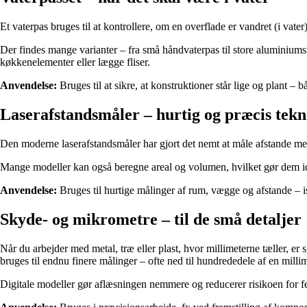
Et vaterpas bruges til at kontrollere, om en overflade er vandret (i vate
Der findes mange varianter – fra små håndvaterpas til store aluminiums
køkkenelementer eller lægge fliser.
Anvendelse:
Bruges til at sikre, at konstruktioner står lige og plant – 
Laserafstandsmåler – hurtig og præcis tekn
Den moderne laserafstandsmåler har gjort det nemt at måle afstande med s
Mange modeller kan også beregne areal og volumen, hvilket gør dem idee
Anvendelse:
Bruges til hurtige målinger af rum, vægge og afstande – i
Skyde- og mikrometre – til de små detaljer
Når du arbejder med metal, træ eller plast, hvor millimeterne tæller,
bruges til endnu finere målinger – ofte ned til hundrededele af en millim
Digitale modeller gør aflæsningen nemmere og reducerer risikoen for fe