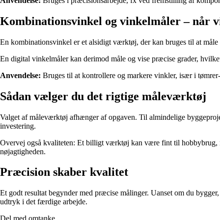
Anvendelse:
Bruges i præcisionsarbejde, fx ved fremstilling af kompone
Kombinationsvinkel og vinkelmåler – når vi
En kombinationsvinkel er et alsidigt værktøj, der kan bruges til at måle
En digital vinkelmåler kan derimod måle og vise præcise grader, hvilket
Anvendelse:
Bruges til at kontrollere og markere vinkler, især i tømre
Sådan vælger du det rigtige måleværktøj
Valget af måleværktøj afhænger af opgaven. Til almindelige byggeprojek
investering.
Overvej også kvaliteten: Et billigt værktøj kan være fint til hobbybrug
nøjagtigheden.
Præcision skaber kvalitet
Et godt resultat begynder med præcise målinger. Uanset om du bygger, re
udtryk i det færdige arbejde.
Del med omtanke